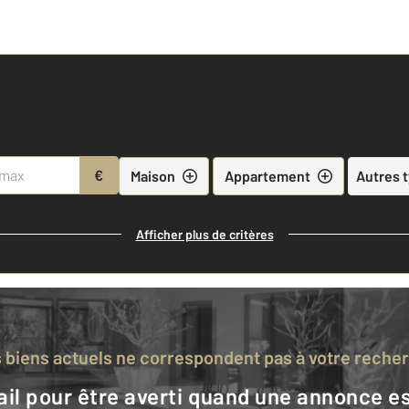
€
Maison
Appartement
Autres 
Afficher plus de critères
s biens actuels ne correspondent pas à votre reche