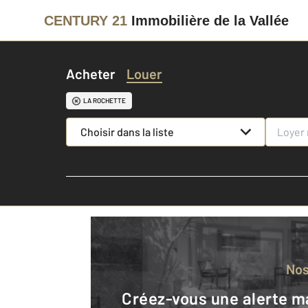
CENTURY 21
Immobilière de la Vallée
Acheter
Louer
LA ROCHETTE
Choisir dans la liste
No
Créez-vous une alerte mail pour être averti quand une annonce est en ligne et consultez la