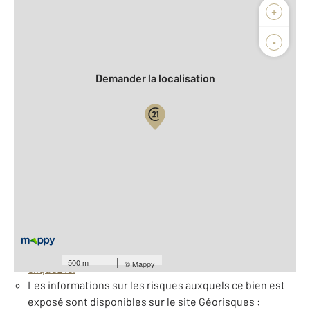
Afficher sur la carte :
+
Agence
Biens vendus
-
Demander la localisation
Vue globale
2
Surface totale : 2880 m
À savoir
Barèmes d'honoraires de l'agence
Pour consulter les barèmes d'honoraires de l'agence,
500 m
©
Mappy
cliquez ici
Les informations sur les risques auxquels ce bien est
exposé sont disponibles sur le site Géorisques :